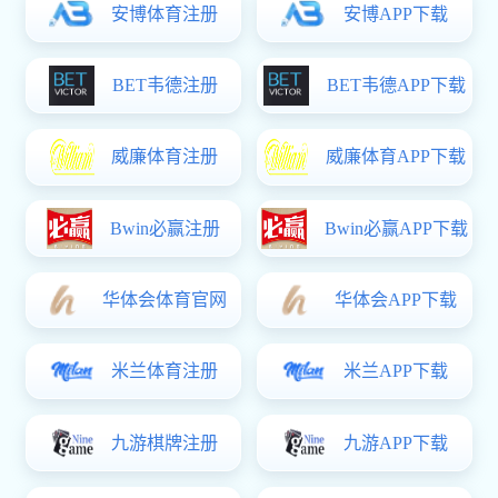
你
春
教
教师风采
乐游棋牌活动
崔玲玲老师在做田野调查
江凤娟老师在