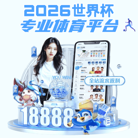
乐游棋牌官网
首页
乐游棋牌概况
师资队伍