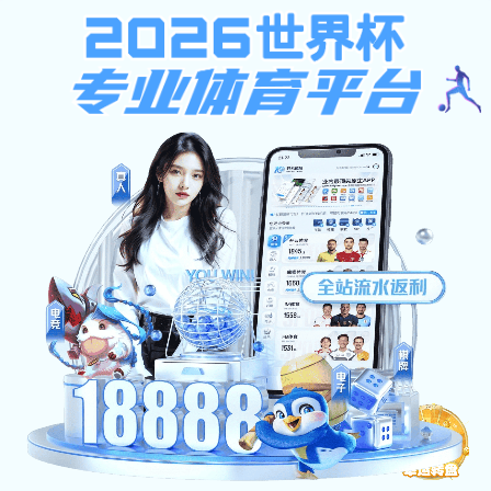
乐游棋牌官网
首页
乐游棋牌概况
师资队伍
当前位置：
>
首页
科学研究
关闭
科研管理办公室
科研工作简介
科研奖励简介