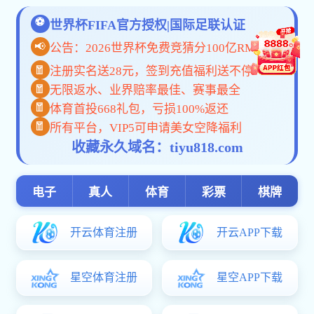
本站二维码
科学研究成果展示
手机版
地址：北京
乐游