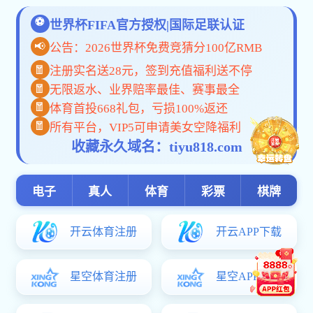
本站二维码
手机版
图片新闻
会
超
“
乐