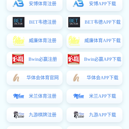
你
春
教
教师风采
乐游棋牌活动
崔玲玲老师在做田野调查
江凤娟老师在